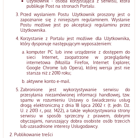
Użytkownik - osoba korzystająca z serwisu, która
publikuje Post na stronach Portalu.
Przed wysłaniem Postu Użytkownik proszony jest o
zapoznanie się z niniejszym regulaminem. Wysłanie
Postu możliwe jest po akceptacji regulaminu przez
Użytkownika.
Korzystanie z Portalu jest możliwe dla Użytkownika,
który dysponuje następującym wyposażeniem:
komputer PC lub inne urządzenie z dostępem do
sieci Internet, zaopatrzone w przeglądarkę
internetowa (Mozilla Firefox, Internet Explorer,
Google Chrome lub Opera), której wersja jest nie
starsza niż z 2010 roku;
aktywne konto e-mail.
Zabronione jest wykorzystywanie serwisu do
przesyłania niezamówionej informacji handlowej, tzw.
spamu w rozumieniu Ustawy o świadczeniu usług
drogą elektroniczną z dnia 18 lipca 2002 r. (t. jedn. Dz.
U. z 2013 r., poz. 1422), a także wykorzystywania strony
serwisu w sposób sprzeczny z prawem, dobrymi
obyczajami, naruszający dobra osobiste osób trzecich
lub uzasadnione interesy Usługodawcy.
Publikowanie treści