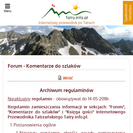
S
p
o
ł
e
c
z
n
o
ć
t
a
t
r
z
a
ń
s
k
ś
a
Menu
Internetowy
przewodnik po Tatrach
Forum - Komentarze do szlaków
Wróć
Archiwum regulaminów
Nieaktualny
regulamin
- obowiązywał do 14-05-2018r.
Regulamin zamieszczania informacji w sekcjach: "Forum",
"Komentarze do szlaków" i "Księga gości" Internetowego
Przewodnika Tatrzańskiego Tatry.info.pl.
Postanowienia ogólne
Niniejszy regulamin określa zasady zamieszczania