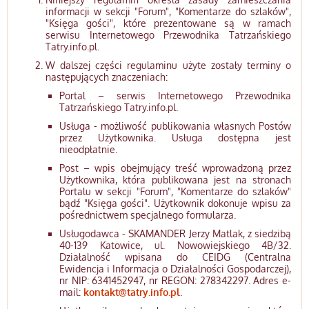
informacji w sekcji "Forum", "Komentarze do szlaków",
"Księga gości", które prezentowane są w ramach
serwisu Internetowego Przewodnika Tatrzańskiego
Tatry.info.pl.
W dalszej części regulaminu użyte zostały terminy o
następujących znaczeniach:
Portal – serwis Internetowego Przewodnika
Tatrzańskiego Tatry.info.pl.
Usługa - możliwość publikowania własnych Postów
przez Użytkownika. Usługa dostępna jest
nieodpłatnie.
Post – wpis obejmujący treść wprowadzoną przez
Użytkownika, która publikowana jest na stronach
Portalu w sekcji "Forum", "Komentarze do szlaków"
bądź "Księga gości". Użytkownik dokonuje wpisu za
pośrednictwem specjalnego formularza.
Usługodawca - SKAMANDER Jerzy Matlak, z siedzibą
40-139 Katowice, ul. Nowowiejskiego 4B/32.
Działalność wpisana do CEIDG (Centralna
Ewidencja i Informacja o Działalności Gospodarczej),
nr NIP: 6341452947, nr REGON: 278342297. Adres e-
mail:
kontakt@tatry.info.pl
.