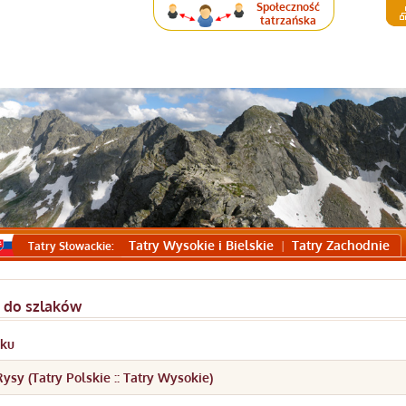
Społeczność
tatrzańska
Tatry Wysokie i Bielskie
Tatry Zachodnie
Tatry Słowackie:
 do szlaków
aku
sy (Tatry Polskie :: Tatry Wysokie)