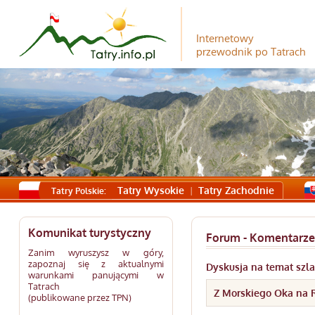
Internetowy
przewodnik po Tatrach
Tatry Wysokie
Tatry Zachodnie
Tatry Polskie:
Komunikat turystyczny
Forum - Komentarze
Zanim wyruszysz w góry,
zapoznaj się z aktualnymi
Dyskusja na temat szl
warunkami panującymi w
Tatrach
Z Morskiego Oka na Ry
(publikowane przez TPN)