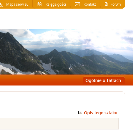
Mapa serwisu
Księga gości
Kontakt
Forum
Ogólnie o Tatrach
Opis tego szlaku