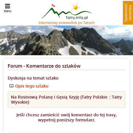
S
p
o
ł
e
c
z
n
o
ć
t
a
t
r
z
a
ń
s
k
ś
a
Menu
Internetowy
przewodnik po Tatrach
Forum - Komentarze do szlaków
Dyskusja na temat szlaku
Opis tego szlaku
Na Rusinową Polanę i Gęsią Szyję (Tatry Polskie :: Tatry
Wysokie)
Jeśli chcesz zamieścić swój komentarz do tej trasy,
wypełnij poniższy formularz.