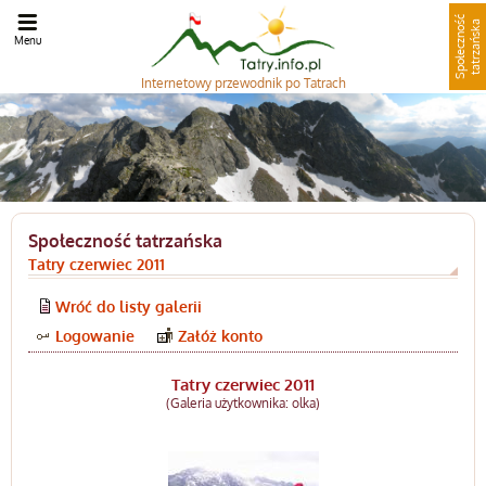
S
p
o
ł
e
c
z
n
o
ć
t
a
t
r
z
a
ń
s
k
ś
a
Menu
Internetowy
przewodnik po Tatrach
Społeczność tatrzańska
Tatry czerwiec 2011
Wróć do listy galerii
Logowanie
Załóż konto
Tatry czerwiec 2011
(Galeria użytkownika: olka)