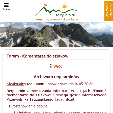
S
p
o
ł
e
c
z
n
o
ć
t
a
t
r
z
a
ń
s
k
ś
a
Menu
Internetowy
przewodnik po Tatrach
Forum - Komentarze do szlaków
Wróć
Archiwum regulaminów
Nieaktualny
regulamin
- obowiązywał do 14-05-2018r.
Regulamin zamieszczania informacji w sekcjach: "Forum",
"Komentarze do szlaków" i "Księga gości" Internetowego
Przewodnika Tatrzańskiego Tatry.info.pl.
Postanowienia ogólne
Niniejszy regulamin określa zasady zamieszczania