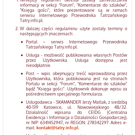
informacji w sekcji "Forum", "Komentarze do szlaków",
"Księga gości", które prezentowane są w ramach
serwisu Internetowego Przewodnika Tatrzańskiego
Tatry.info.pl.
W dalszej części regulaminu użyte zostały terminy o
następujących znaczeniach:
Portal – serwis Internetowego Przewodnika
Tatrzańskiego Tatry.info.pl.
Usługa - możliwość publikowania własnych Postów
przez Użytkownika. Usługa dostępna jest
nieodpłatnie.
Post – wpis obejmujący treść wprowadzoną przez
Użytkownika, która publikowana jest na stronach
Portalu w sekcji "Forum", "Komentarze do szlaków"
bądź "Księga gości". Użytkownik dokonuje wpisu za
pośrednictwem specjalnego formularza.
Usługodawca - SKAMANDER Jerzy Matlak, z siedzibą
40-139 Katowice, ul. Nowowiejskiego 4B/32.
Działalność wpisana do CEIDG (Centralna
Ewidencja i Informacja o Działalności Gospodarczej),
nr NIP: 6341452947, nr REGON: 278342297. Adres e-
mail:
kontakt@tatry.info.pl
.