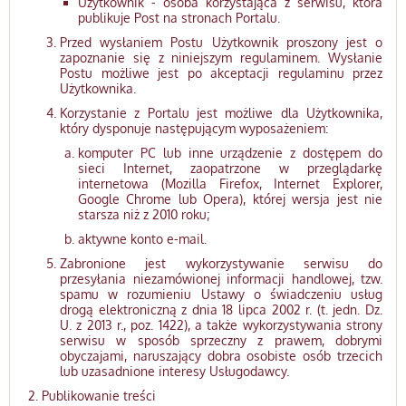
Użytkownik - osoba korzystająca z serwisu, która
publikuje Post na stronach Portalu.
Przed wysłaniem Postu Użytkownik proszony jest o
zapoznanie się z niniejszym regulaminem. Wysłanie
Postu możliwe jest po akceptacji regulaminu przez
Użytkownika.
Korzystanie z Portalu jest możliwe dla Użytkownika,
który dysponuje następującym wyposażeniem:
komputer PC lub inne urządzenie z dostępem do
sieci Internet, zaopatrzone w przeglądarkę
internetowa (Mozilla Firefox, Internet Explorer,
Google Chrome lub Opera), której wersja jest nie
starsza niż z 2010 roku;
aktywne konto e-mail.
Zabronione jest wykorzystywanie serwisu do
przesyłania niezamówionej informacji handlowej, tzw.
spamu w rozumieniu Ustawy o świadczeniu usług
drogą elektroniczną z dnia 18 lipca 2002 r. (t. jedn. Dz.
U. z 2013 r., poz. 1422), a także wykorzystywania strony
serwisu w sposób sprzeczny z prawem, dobrymi
obyczajami, naruszający dobra osobiste osób trzecich
lub uzasadnione interesy Usługodawcy.
Publikowanie treści