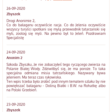
26-09-2020
Zbyszek
Drogi Anonimie 2,
Co do bałaganu oczywiście racja. Co do Jelenia oczywiście
wszyscy turyści spotkani się mylą przewodnik tatarzanski się
myli, zoolog się myli. Na pewno był to Jeleń. Pozdrawiam
Specjalistę
24-09-2020
Anonim 2
Szkoda Zbyszku, że nie zobaczyłeś tego ryczącego zwierza na
Polanie Białej Wody. Zdziwiłbyś się, że ma poroże. To taka
specjalna odmiana misia tatrzańskiego. Nazywany bywa
jeleniem. Ma teraz czas rykowiska.
Ten wpis trzeba było zrobić pod innym tematem szlaku by nie
powiększać bałaganu - Doliną Białki i B.W. na Rohatkę albo
na Polski Grzebień.
23-09-2020
Zbyszek