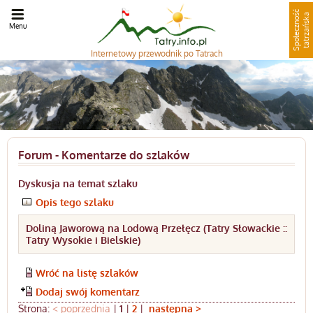
S
p
o
ł
e
c
z
n
o
ć
t
a
t
r
z
a
ń
s
k
ś
a
Menu
Internetowy
przewodnik po Tatrach
Forum - Komentarze do szlaków
Dyskusja na temat szlaku
Opis tego szlaku
Doliną Jaworową na Lodową Przełęcz (Tatry Słowackie ::
Tatry Wysokie i Bielskie)
Wróć na listę szlaków
Dodaj swój komentarz
Strona:
< poprzednia
|
1
|
2
|
następna >