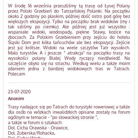
W środę 16 września przeszliśmy tą trasę od Łysej Polany
przez Polski Grzebień do Tatrzańskiej Polanki. Na początku
około 2 godziny po płaskim, później dość ostro pod górę bez
większych ekspozycji. Tylko na początku brak widoków (my i
tak szliśmy po ciemku). Ale później jest już wszystko :
wspaniałe widoki, wodospady, piękne Stawy, kozice na
zboczach. Za Polskim Grzebieniem przy zejściu do hotelu
Śląski Dom jest kilka łańcuchów ale bez ekspozycji. Zejście
jest już krótsze. Widoki na wiele szczytów Tatr wysokich.
Mało turystów. A i jeszcze " atrakcja" na początku trasy na
wysokości polany Białej Wody ryczący niedźwiedź. Na
szczęście obyło się na strachu. Według wielu a także moim
zdaniem jedna z bardziej widokowych tras w Tatrach.
Polecam
23-07-2020
Anonim
Trasy nadające się po Tatrach do turystyki rowerowej a także
dla osób na wózkach inwalidzkich opisane zostały na forum
ogólnym w temacie - "po słowackiej stronie ",
a także w forum o szlakach:
Dol. Cicha Orawska - Orawice,
Dol. Zuberska/Rohacka,