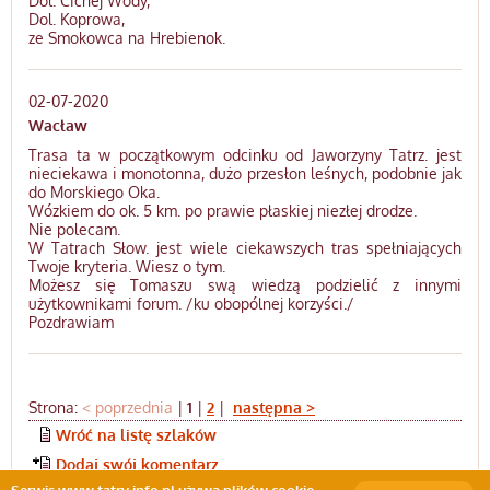
Dol. Cichej Wody,
Dol. Koprowa,
ze Smokowca na Hrebienok.
02-07-2020
Wacław
Trasa ta w początkowym odcinku od Jaworzyny Tatrz. jest
nieciekawa i monotonna, dużo przesłon leśnych, podobnie jak
do Morskiego Oka.
Wózkiem do ok. 5 km. po prawie płaskiej niezłej drodze.
Nie polecam.
W Tatrach Słow. jest wiele ciekawszych tras spełniających
Twoje kryteria. Wiesz o tym.
Możesz się Tomaszu swą wiedzą podzielić z innymi
użytkownikami forum. /ku obopólnej korzyści./
Pozdrawiam
Strona:
< poprzednia
|
1
|
2
|
następna >
Wróć na listę szlaków
Dodaj swój komentarz