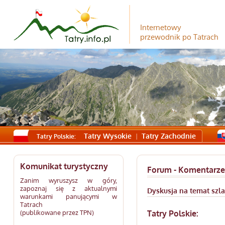
Internetowy
przewodnik po Tatrach
Tatry Wysokie
Tatry Zachodnie
Tatry Polskie:
Komunikat turystyczny
Forum - Komentarze
Zanim wyruszysz w góry,
zapoznaj się z aktualnymi
Dyskusja na temat szl
warunkami panującymi w
Tatrach
(publikowane przez TPN)
Tatry Polskie: