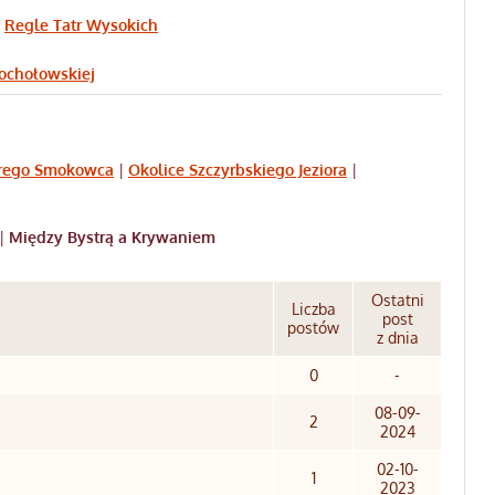
|
Regle Tatr Wysokich
ochołowskiej
arego Smokowca
|
Okolice Szczyrbskiego Jeziora
|
|
Między Bystrą a Krywaniem
Ostatni
Liczba
post
postów
z dnia
0
-
08-09-
2
2024
02-10-
1
2023