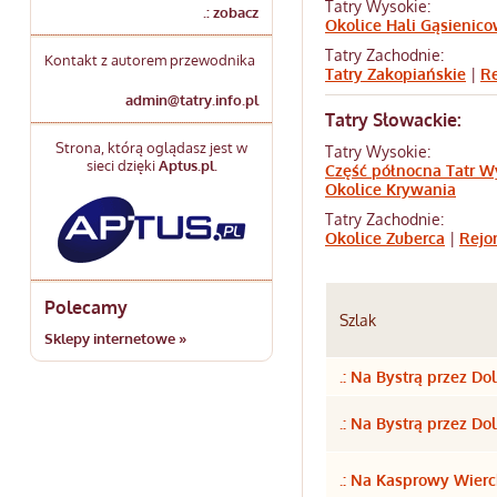
Tatry Wysokie:
.: zobacz
Okolice Hali Gąsienico
Tatry Zachodnie:
Kontakt z autorem przewodnika
Tatry Zakopiańskie
|
Re
admin@tatry.info.pl
Tatry Słowackie:
Strona, którą oglądasz jest w
Tatry Wysokie:
sieci dzięki
Aptus.pl
.
Część północna Tatr Wy
Okolice Krywania
Tatry Zachodnie:
Okolice Zuberca
|
Rejo
Polecamy
Szlak
Sklepy internetowe »
.: Na Bystrą przez Do
.: Na Bystrą przez Do
.: Na Kasprowy Wierc