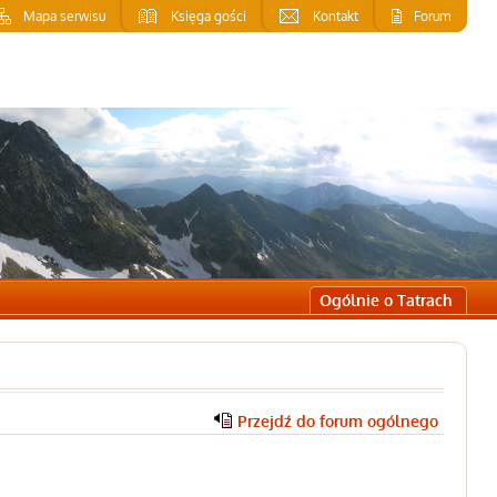
Mapa serwisu
Księga gości
Kontakt
Forum
Ogólnie o Tatrach
Przejdź do forum ogólnego