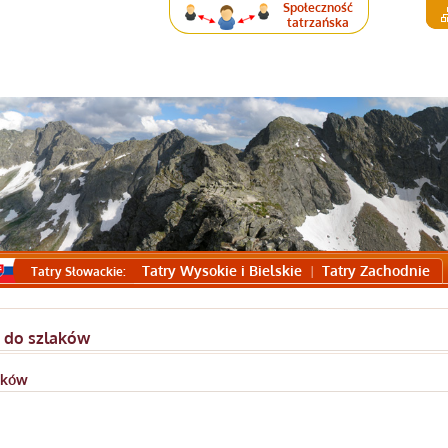
Społeczność
tatrzańska
Tatry Wysokie i Bielskie
Tatry Zachodnie
Tatry Słowackie:
 do szlaków
aków