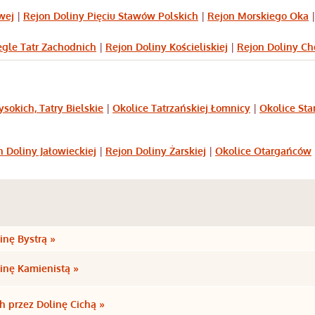
wej
|
Rejon Doliny Pięciu Stawów Polskich
|
Rejon Morskiego Oka
gle Tatr Zachodnich
|
Rejon Doliny Kościeliskiej
|
Rejon Doliny Ch
sokich, Tatry Bielskie
|
Okolice Tatrzańskiej Łomnicy
|
Okolice St
n Doliny Jałowieckiej
|
Rejon Doliny Żarskiej
|
Okolice Otargańców
linę Bystrą »
linę Kamienistą »
h przez Dolinę Cichą »