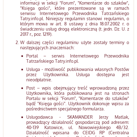
informacji w sekcji "Forum", "Komentarze do szlaków",
"Księga gości", które prezentowane są w ramach
serwisu Internetowego Przewodnika Tatrzańskiego
Tatry.info.pl. Niniejszy regulamin stanowi regulamin, o
którym mowa w art. 8 ustawy z dnia 18.07.2002 r. o
świadczeniu usług drogą elektroniczną (t. jedn. Dz. U. z
2017 r., poz. 1219).
W dalszej części regulaminu użyte zostały terminy o
następujących znaczeniach:
Portal – serwis Internetowego Przewodnika
Tatrzańskiego Tatry.info.pl.
Usługa - możliwość publikowania własnych Postów
przez Użytkownika. Usługa dostępna jest
nieodpłatnie.
Post – wpis obejmujący treść wprowadzoną przez
Użytkownika, która publikowana jest na stronach
Portalu w sekcji "Forum", "Komentarze do szlaków"
bądź "Księga gości". Użytkownik dokonuje wpisu za
pośrednictwem specjalnego formularza.
Usługodawca - SKAMANDER Jerzy Matlak,
prowadzący działalność gospodarczą pod adresem:
40-139 Katowice, ul. Nowowiejskiego 4B/32.
Działalność wpisana do CEIDG RP (Centralna