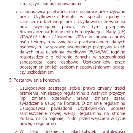
z toczącymi się postępowaniami.
Usługodawca przetwarza dane osobowe przekazywane
przez Użytkownika Portalu w sposób zgodny z
zakresem udzielonego przez Użytkownika zezwolenia
oraz wymogami prawa, w tym przepisów
Rozporządzenia Parlamentu Europejskiego i Rady (UE)
2016/679 z dnia 27 kwietnia 2016 r. w sprawie ochrony
osób fizycznych w związku z przetwarzaniem danych
osobowych i w sprawie swobodnego przepływu takich
danych oraz uchylenia dyrektywy 95/46/WE (ogólne
rozporządzenie o ochronie danych), w szczególności
zabezpiecza dane osobowe Użytkowników przed
udostępnieniem ich osobom nieupoważnionym, utratą,
czy uszkodzeniem.
Postanowienia końcowe
Usługodawca zastrzega sobie prawo zmiany treści
brzmienia niniejszego regulaminu z ważnych przyczyn
(np. zmiana przepisów prawa, zmiana zasad
świadczenia usług na Portalu). O zmianie regulaminu
Usługodawca powiadomi Użytkowników poprzez
zamieszczenie nowej wersji Regulaminu na stronie
Portalu, na co najmniej 14 dni przed wejściem w życie
nowego regulaminu.
W celu uniknięcia jakichkolwiek wątpliwości