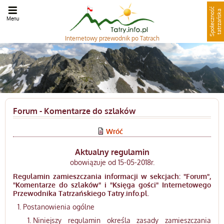
S
p
o
ł
e
c
z
n
o
ć
t
a
t
r
z
a
ń
s
k
ś
a
Menu
Internetowy
przewodnik po Tatrach
Forum - Komentarze do szlaków
Wróć
Aktualny regulamin
obowiązuje od 15-05-2018r.
Regulamin zamieszczania informacji w sekcjach: "Forum",
"Komentarze do szlaków" i "Księga gości" Internetowego
Przewodnika Tatrzańskiego Tatry.info.pl.
Postanowienia ogólne
Niniejszy regulamin określa zasady zamieszczania