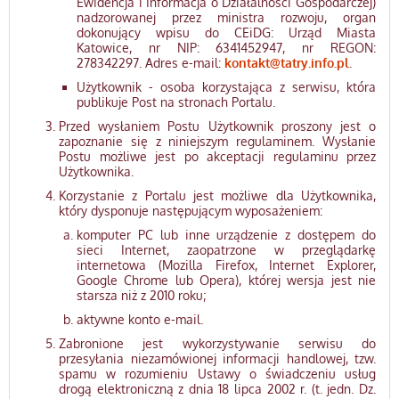
Ewidencja i Informacja o Działalności Gospodarczej)
nadzorowanej przez ministra rozwoju, organ
dokonujący wpisu do CEiDG: Urząd Miasta
Katowice, nr NIP: 6341452947, nr REGON:
278342297. Adres e-mail:
kontakt@tatry.info.pl
.
Użytkownik - osoba korzystająca z serwisu, która
publikuje Post na stronach Portalu.
Przed wysłaniem Postu Użytkownik proszony jest o
zapoznanie się z niniejszym regulaminem. Wysłanie
Postu możliwe jest po akceptacji regulaminu przez
Użytkownika.
Korzystanie z Portalu jest możliwe dla Użytkownika,
który dysponuje następującym wyposażeniem:
komputer PC lub inne urządzenie z dostępem do
sieci Internet, zaopatrzone w przeglądarkę
internetowa (Mozilla Firefox, Internet Explorer,
Google Chrome lub Opera), której wersja jest nie
starsza niż z 2010 roku;
aktywne konto e-mail.
Zabronione jest wykorzystywanie serwisu do
przesyłania niezamówionej informacji handlowej, tzw.
spamu w rozumieniu Ustawy o świadczeniu usług
drogą elektroniczną z dnia 18 lipca 2002 r. (t. jedn. Dz.