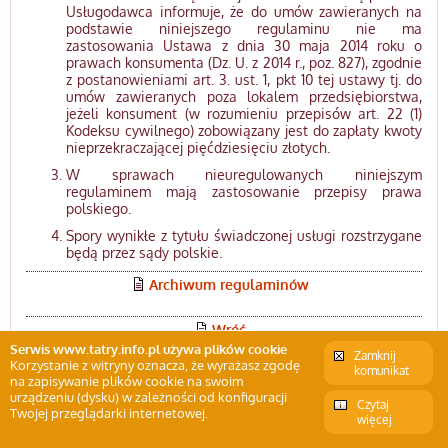
Usługodawca informuje, że do umów zawieranych na
podstawie niniejszego regulaminu nie ma
zastosowania Ustawa z dnia 30 maja 2014 roku o
prawach konsumenta (Dz. U. z 2014 r., poz. 827), zgodnie
z postanowieniami art. 3. ust. 1, pkt 10 tej ustawy tj. do
umów zawieranych poza lokalem przedsiębiorstwa,
jeżeli konsument (w rozumieniu przepisów art. 22 (1)
Kodeksu cywilnego) zobowiązany jest do zapłaty kwoty
nieprzekraczającej pięćdziesięciu złotych.
W sprawach nieuregulowanych niniejszym
regulaminem mają zastosowanie przepisy prawa
polskiego.
Spory wynikłe z tytułu świadczonej usługi rozstrzygane
będą przez sądy polskie.
Archiwum regulaminów
Wróć
Serwis www.tatry.info.pl używa plików cookie
Zamknij
Korzystanie z witryny oznacza, że wyrażasz zgodę
komunikat
na zapisywanie plików cookie na swoim
Internetowy przewodnik po Tatrach
urządzeniu (dysku) w zależności od konfiguracji
Czytaj
Tatry.info.pl © 2007-2026 Jerzy Matlak
Twojej przeglądarki internetowej.
więcej
informacja o Cookies
polityka prywatności