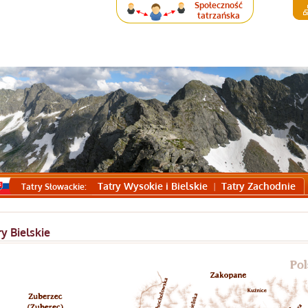
Społeczność
tatrzańska
Tatry Wysokie i Bielskie
Tatry Zachodnie
Tatry Słowackie:
y Bielskie