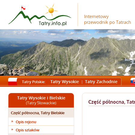
Internetowy
przewodnik po Tatrach
Tatry Wysokie
Tatry Zachodnie
Tatry Polskie:
Tatry Wysokie i Bielskie
Część północna, Tatr
(Tatry Słowackie)
Część północna, Tatry Bielskie
Opis rejonu
Opis szlaków