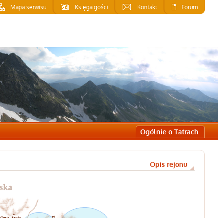
Mapa serwisu
Księga gości
Kontakt
Forum
Ogólnie o Tatrach
Opis rejonu