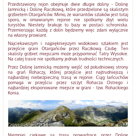
Przedstawiony rejon obejmuje dwie długie doliny - Dolinę
Jamnicką i Dolinę Raczkową, które przedzielone są skalistym
grzbietem Otargańców. Mimo, że wariantów szlaków jest tutaj
sporo, w omawianym rejonie nie spotkamy zbyt wielu
turystów. Niestety brakuje tu bazy w postaci schroniska.
Przemierzając każdą z dolin będziemy więc zdani wyłącznie
na własny prowiant.
Najciekawszym i najpiękniejszym widokowo szlakiem jest
przejście grani Otargańców przez Raczkową Czubę. Ten
skalisty grzbiet miejscami może przypominać Tatry Wysokie.
Na całej trasie nie spotkamy jednak trudności technicznych.
Przez Dolinę Jamnicką możemy wejść od południowej strony
na grań Rohaczy, której przejście jest najtrudniejszą i
najbardziej niebezpieczną trasą w rejonie. Ciąg łańcuchów
pomaga w przejściu przez szczyt Rohacza Ostrego i
najbardziej eksponowane miejsce w grani - tzw. Rohackiego
Konia.
Niemniej ciekawe są trasy prowadzące przez Dolinę