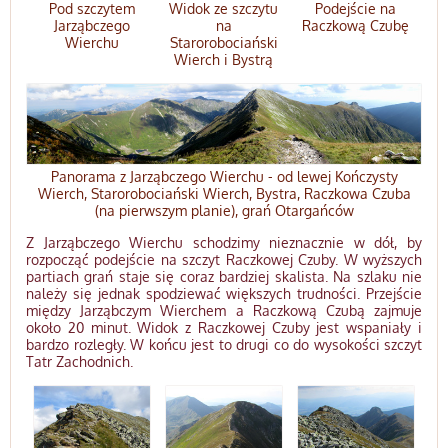
Pod szczytem
Widok ze szczytu
Podejście na
Jarząbczego
na
Raczkową Czubę
Wierchu
Starorobociański
Wierch i Bystrą
Panorama z Jarząbczego Wierchu - od lewej Kończysty
Wierch, Starorobociański Wierch, Bystra, Raczkowa Czuba
(na pierwszym planie), grań Otargańców
Z Jarząbczego Wierchu schodzimy nieznacznie w dół, by
rozpocząć podejście na szczyt Raczkowej Czuby. W wyższych
partiach grań staje się coraz bardziej skalista. Na szlaku nie
należy się jednak spodziewać większych trudności. Przejście
między Jarząbczym Wierchem a Raczkową Czubą zajmuje
około 20 minut. Widok z Raczkowej Czuby jest wspaniały i
bardzo rozległy. W końcu jest to drugi co do wysokości szczyt
Tatr Zachodnich.