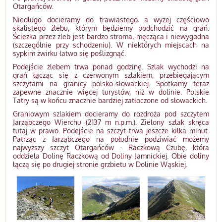
Otargańców.
Niedługo docieramy do trawiastego, a wyżej częściowo
skalistego żlebu, którym będziemy podchodzić na grań.
Ścieżka przez żleb jest bardzo stroma, męcząca i niewygodna
(szczególnie przy schodzeniu). W niektórych miejscach na
sypkim żwirku łatwo się poślizgnąć.
Podejście żlebem trwa ponad godzinę. Szlak wychodzi na
grań łącząc się z czerwonym szlakiem, przebiegającym
szczytami na granicy polsko-słowackiej. Spotkamy teraz
zapewne znacznie więcej turystów, niż w dolinie. Polskie
Tatry są w końcu znacznie bardziej zatłoczone od słowackich.
Graniowym szlakiem docieramy do rozdroża pod szczytem
Jarząbczego Wierchu (2137 m n.p.m.). Zielony szlak skręca
tutaj w prawo. Podejście na szczyt trwa jeszcze kilka minut.
Patrząc z Jarząbczego na południe podziwiać możemy
najwyższy szczyt Otargańców - Raczkową Czubę, która
oddziela Dolinę Raczkową od Doliny Jamnickiej. Obie doliny
łączą się po drugiej stronie grzbietu w Dolinie Wąskiej.