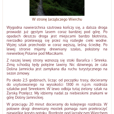
W stronę Jarząbczego Wierchu
Wygodna nawierzchnia szutrowa kończy się, a dalsza droga
prowadzi już gęstym lasem coraz bardziej pod górę. Po
opadach deszczu droga jest miejscami bardzo błotnista,
nierzadko przelewają się przez nią rozległe cieki wodne.
Wyżej szlak przechodzi w coraz węższą, leśną ścieżkę. Po
lewej stronie mijamy drewniany szałas, położony na
niewielkiej Polanie pod Młaczkami.
Z naszej lewej strony wznoszą się stoki Barańca i Smreka.
Zimą schodzą tędy potężne lawiny. Nic dziwnego, że cała
Dolina Jamnicka jest zamykana dla ruchu turystycznego na
sezon zimowy.
Po około 2,5 godzinach, licząc od początku trasy, docieramy
do usytuowanego na wysokości 1300 m n.p.m. rozdroża
szlaków pod Smrekiem. W lewo odbija tutaj zielony szlak na
Żarską Przełęcz. My idziemy nadal za niebieskimi znakami w
górę Doliny Jamnickiej.
W przeciągu 20 minut docieramy do kolejnego rozdroża. W
połowie drogi drewniany mostek pomaga nam przekroczyć
niewielkie koryto potoku. Rozdroże pod Jarząbczym Wierchem