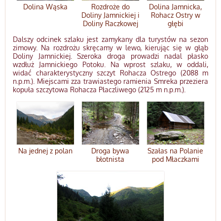
Dolina Wąska
Rozdroże do
Dolina Jamnicka,
Doliny Jamnickiej i
Rohacz Ostry w
Doliny Raczkowej
głębi
Dalszy odcinek szlaku jest zamykany dla turystów na sezon
zimowy. Na rozdrożu skręcamy w lewo, kierując się w głąb
Doliny Jamnickiej. Szeroka droga prowadzi nadal płasko
wzdłuż Jamnickiego Potoku. Na wprost szlaku, w oddali,
widać charakterystyczny szczyt Rohacza Ostrego (2088 m
n.p.m.). Miejscami zza trawiastego ramienia Smreka przeziera
kopuła szczytowa Rohacza Płaczliwego (2125 m n.p.m.).
Na jednej z polan
Droga bywa
Szałas na Polanie
błotnista
pod Młaczkami