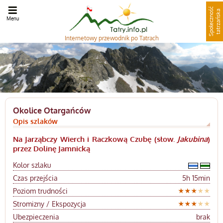
S
p
o
ł
e
c
z
n
o
ć
t
a
t
r
z
a
ń
s
k
ś
a
Menu
Internetowy
przewodnik po Tatrach
Okolice Otargańców
Opis szlaków
Na Jarząbczy Wierch i Raczkową Czubę (słow.
Jakubina
)
przez Dolinę Jamnicką
Kolor szlaku
Czas przejścia
5h 15min
Poziom trudności
Stromizny / Ekspozycja
Ubezpieczenia
brak