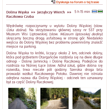
Dyskusja na forum o tej trasie
»»
»»
5 h 15 min
Dolina Wąska
Jarząbczy Wierch
Raczkowa Czuba
Wędrówkę rozpoczynamy u wylotu Doliny Wąskiej (słow.
Úzka dolina
). Na skrzyżowaniu głównej szosy nr 537 przy
Muzeum Wsi Liptowskiej (słow.
Múzeum liptovskej dediny
)
skręcamy boczną drogą asfaltową w stronę gór. Niedaleko
wejścia do Doliny Wąskiej bez problemu powinniśmy znaleźć
miejsce na parking.
Dolina Wąska to krótki, liczący około 2 km, odcinek doliny,
która pod grzbietem Otargańców rozdziela się na dwie długie
odnogi - Dolinę Jamnicką i Dolinę Raczkową. Podejście do
rozdroża na Niżniej Łące (słow.
Nižná lúka
), gdzie dolina się
rozwidla, trwa niecałe pół godziny. Szeroka droga bita
prowadzi wzdłuż Raczkowego Potoku. Dawniej nie istniała
odrębna nazwa dla Doliny Wąskiej - odcinek ten uznawany
był za część Doliny Raczkowej.