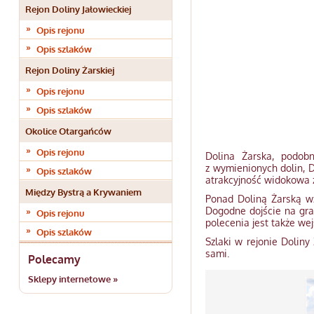
Rejon Doliny Jałowieckiej
Opis rejonu
Opis szlaków
Rejon Doliny Żarskiej
Opis rejonu
Opis szlaków
Okolice Otargańców
Opis rejonu
Dolina Żarska, podobn
z wymienionych dolin, D
Opis szlaków
atrakcyjność widokowa z
Między Bystrą a Krywaniem
Ponad Doliną Żarską wz
Dogodne dojście na gra
Opis rejonu
polecenia jest także wej
Opis szlaków
Szlaki w rejonie Doliny
sami.
Polecamy
Sklepy internetowe »