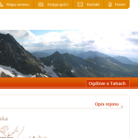
Mapa serwisu
Księga gości
Kontakt
Forum
Ogólnie o Tatrach
Opis rejonu