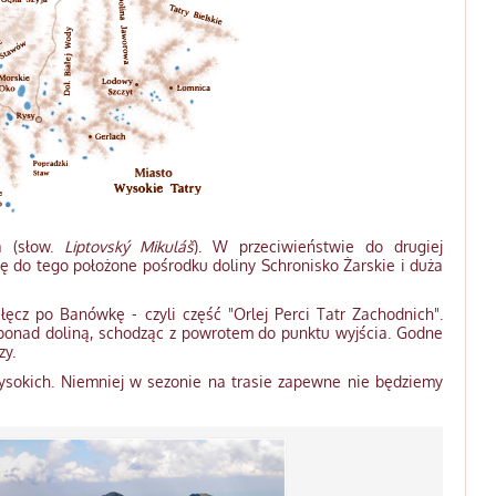
a (słow.
Liptovský Mikuláš
). W przeciwieństwie do drugiej
ię do tego położone pośrodku doliny Schronisko Żarskie i duża
cz po Banówkę - czyli część "Orlej Perci Tatr Zachodnich".
 ponad doliną, schodząc z powrotem do punktu wyjścia. Godne
zy.
 Wysokich. Niemniej w sezonie na trasie zapewne nie będziemy