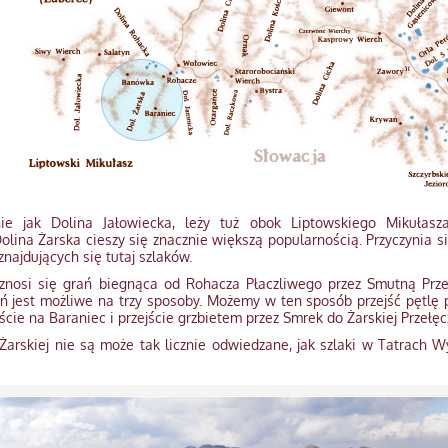
ie jak Dolina Jałowiecka, leży tuż obok Liptowskiego Mikułasz
olina Żarska cieszy się znacznie większą popularnością. Przyczynia s
najdujących się tutaj szlaków.
nosi się grań biegnąca od Rohacza Płaczliwego przez Smutną Przełę
ń jest możliwe na trzy sposoby. Możemy w ten sposób przejść pętlę
ście na Baraniec i przejście grzbietem przez Smrek do Żarskiej Przełęc
 Żarskiej nie są może tak licznie odwiedzane, jak szlaki w Tatrach