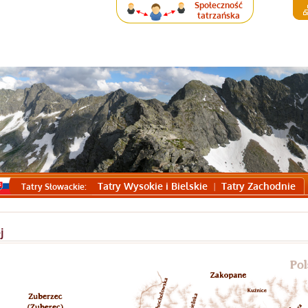
Społeczność
tatrzańska
Tatry Wysokie i Bielskie
Tatry Zachodnie
Tatry Słowackie:
j