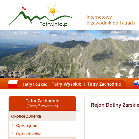
Internetowy
przewodnik po Tatrach
Tatry Wysokie
Tatry Zachodnie
Tatry Polskie:
Tatry Zachodnie
Rejon Doliny Żarskie
(Tatry Słowackie)
Okolice Zuberca
Opis rejonu
Opis szlaków