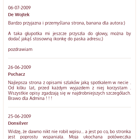
06-07-2009
De Wojtek
Bardzo przyjazna i przemyślana strona, banana dla autora:)
A taka głupotka mi jeszcze przyszła do głowy, można by
dodać jakąś stosowną ikonkę do paska adresu;)
pozdrawiam
26-06-2009
Puchacz
Najlepsza strona z opisami szlaków jaką spotkałem w necie .
Od kilku lat, przed każdym wyjazdem z niej korzystam .
Wszystkie opisy zgadzają się w najdrobniejszych szczegółach.
Brawo dla Admina ! ! !
25-06-2009
Donsilver
Widzę, że dawno nikt nie robił wpisu... a jest po co, bo stronka
jest poprostu wspaniała. Moja ukochana połóweczka