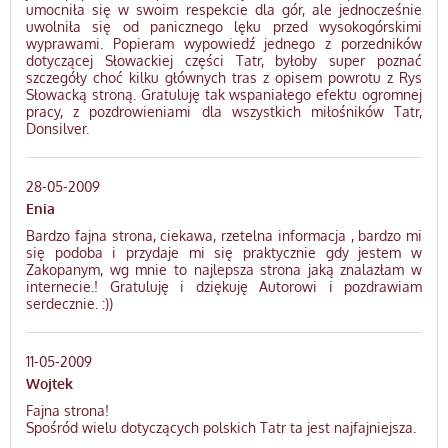
umocniła się w swoim respekcie dla gór, ale jednocześnie
uwolniła się od panicznego lęku przed wysokogórskimi
wyprawami. Popieram wypowiedź jednego z porzedników
dotyczącej Słowackiej części Tatr, byłoby super poznać
szczegóły choć kilku głównych tras z opisem powrotu z Rys
Słowacką stroną. Gratuluję tak wspaniałego efektu ogromnej
pracy, z pozdrowieniami dla wszystkich miłośników Tatr,
Donsilver.
28-05-2009
Enia
Bardzo fajna strona, ciekawa, rzetelna informacja , bardzo mi
się podoba i przydaje mi się praktycznie gdy jestem w
Zakopanym, wg mnie to najlepsza strona jaką znalazłam w
internecie.! Gratuluję i dziękuję Autorowi i pozdrawiam
serdecznie. :))
11-05-2009
Wojtek
Fajna strona!
Spośród wielu dotyczących polskich Tatr ta jest najfajniejsza.