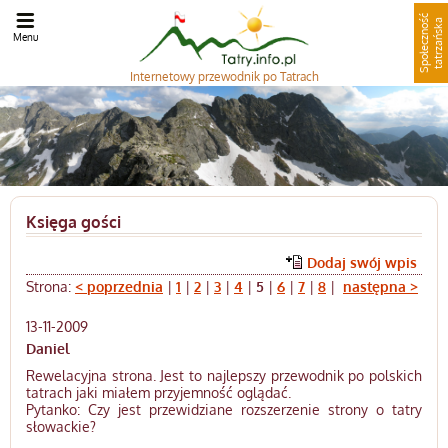
S
p
o
ł
e
c
z
n
o
ć
t
a
t
r
z
a
ń
s
k
ś
a
Menu
Internetowy
przewodnik po Tatrach
Księga gości
Dodaj swój wpis
Strona:
< poprzednia
|
1
|
2
|
3
|
4
|
5
|
6
|
7
|
8
|
następna >
13-11-2009
Daniel
Rewelacyjna strona. Jest to najlepszy przewodnik po polskich
tatrach jaki miałem przyjemność oglądać.
Pytanko: Czy jest przewidziane rozszerzenie strony o tatry
słowackie?