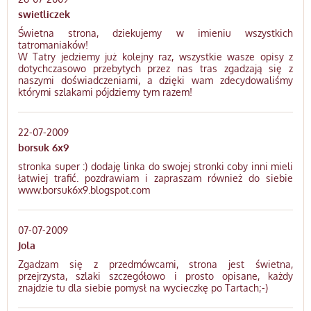
swietliczek
Świetna strona, dziekujemy w imieniu wszystkich
tatromaniaków!
W Tatry jedziemy już kolejny raz, wszystkie wasze opisy z
dotychczasowo przebytych przez nas tras zgadzają się z
naszymi doświadczeniami, a dzięki wam zdecydowaliśmy
którymi szlakami pójdziemy tym razem!
22-07-2009
borsuk 6x9
stronka super :) dodaję linka do swojej stronki coby inni mieli
łatwiej trafić. pozdrawiam i zapraszam również do siebie
www.borsuk6x9.blogspot.com
07-07-2009
Jola
Zgadzam się z przedmówcami, strona jest świetna,
przejrzysta, szlaki szczegółowo i prosto opisane, każdy
znajdzie tu dla siebie pomysł na wycieczkę po Tartach;-)