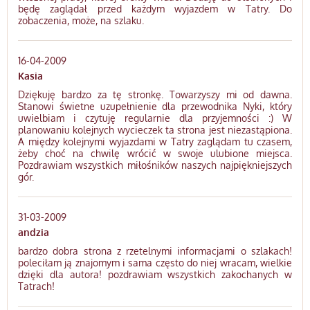
będę zaglądał przed każdym wyjazdem w Tatry. Do
zobaczenia, może, na szlaku.
16-04-2009
Kasia
Dziękuję bardzo za tę stronkę. Towarzyszy mi od dawna.
Stanowi świetne uzupełnienie dla przewodnika Nyki, który
uwielbiam i czytuję regularnie dla przyjemności :) W
planowaniu kolejnych wycieczek ta strona jest niezastąpiona.
A między kolejnymi wyjazdami w Tatry zaglądam tu czasem,
żeby choć na chwilę wrócić w swoje ulubione miejsca.
Pozdrawiam wszystkich miłośników naszych najpiękniejszych
gór.
31-03-2009
andzia
bardzo dobra strona z rzetelnymi informacjami o szlakach!
poleciłam ją znajomym i sama często do niej wracam, wielkie
dzięki dla autora! pozdrawiam wszystkich zakochanych w
Tatrach!