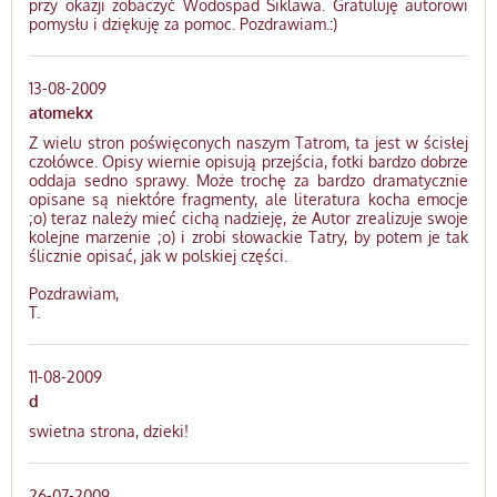
przy okazji zobaczyć Wodospad Siklawa. Gratuluję autorowi
pomysłu i dziękuję za pomoc. Pozdrawiam.:)
13-08-2009
atomekx
Z wielu stron poświęconych naszym Tatrom, ta jest w ścisłej
czołówce. Opisy wiernie opisują przejścia, fotki bardzo dobrze
oddaja sedno sprawy. Może trochę za bardzo dramatycznie
opisane są niektóre fragmenty, ale literatura kocha emocje
;o) teraz należy mieć cichą nadzieję, że Autor zrealizuje swoje
kolejne marzenie ;o) i zrobi słowackie Tatry, by potem je tak
ślicznie opisać, jak w polskiej części.
Pozdrawiam,
T.
11-08-2009
d
swietna strona, dzieki!
26-07-2009