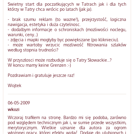
Swietny start dla poczatkujących w Tatrach jak i dla tych
którzy w Tatry chca wrócic po latach (jak ja).
- brak szumu reklam (to wazne!), przejrzystość, logiczna
nawigacja, estetyka i duża czytelnosc.
- dodalbym informacje o schroniskach (mozliwości noclegu,
warunki, ceny...)
- zdjęcia i mapki mogłyby byc powiększane (po kliknieciu).
- może wartoby wrzucic mozliwość filtrowania szlaków
według stopnia trudności?
W przyszłosci może rozbuduje się o Tatry Słowackie...?
W koncu mamy keine Grenzen :-)
Pozdrawiam i gratuluje jeszcze raz!
Wojtek
06-05-2009
wkozi
Wczoraj trafiłem na stronę. Bardzo mi się podoba, zarówno
pod względem technicznym jak i, w sumie przede wszystkim,
merytorycznym. Wielkie uznanie dla autora za ogrom
włożonej pracy, której efekty widać. Dodaję do ulubionych i