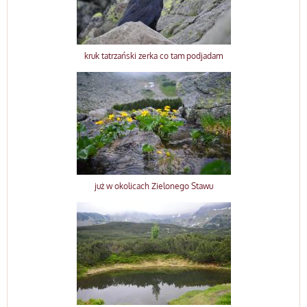
kruk tatrzański zerka co tam podjadam
już w okolicach Zielonego Stawu