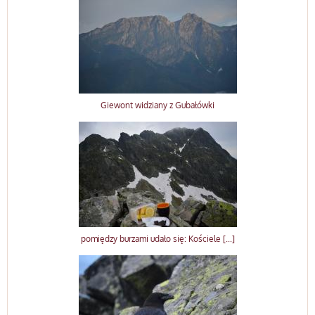
Giewont widziany z Gubałówki
pomiędzy burzami udało się: Kościele [...]