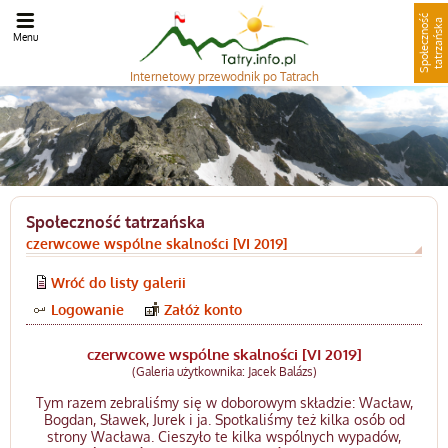
S
p
o
ł
e
c
z
n
o
ć
t
a
t
r
z
a
ń
s
k
ś
a
Menu
Internetowy
przewodnik po Tatrach
Społeczność tatrzańska
czerwcowe wspólne skalności [VI 2019]
Wróć do listy galerii
Logowanie
Załóż konto
czerwcowe wspólne skalności [VI 2019]
(Galeria użytkownika: Jacek Balázs)
Tym razem zebraliśmy się w doborowym składzie: Wacław,
Bogdan, Sławek, Jurek i ja. Spotkaliśmy też kilka osób od
strony Wacława. Cieszyło te kilka wspólnych wypadów,