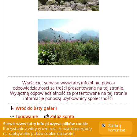
Właściciel serwisu www.tatry.info.pl nie ponosi
odpowiedzialności za treści prezentowane na tej stronie.
Wyłączną odpowiedzialność za prezentowane na tej stronie
informacje ponoszą użytkownicy społeczności.
Wróć do listy galerii
Logowanie
Załóż konto
Serwis www.tatry.info.pl używa plików cookie
Zamknij
Korzystanie z witryny oznacza, że wyrażasz zgodę
komunikat
na zapisywanie plików cookie na swoim