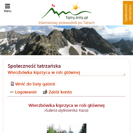
S
p
o
ł
e
c
z
n
o
ć
t
a
t
r
z
a
ń
s
k
ś
a
Menu
Internetowy
przewodnik po Tatrach
Społeczność tatrzańska
Wierzbówka kiprzyca w roli głównej
Wróć do listy galerii
Logowanie
Załóż konto
Wierzbówka kiprzyca w roli głównej
(Galeria użytkownika: Kasia)