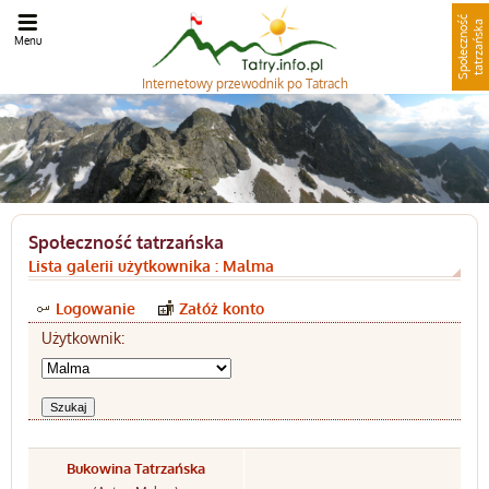
S
p
o
ł
e
c
z
n
o
ć
t
a
t
r
z
a
ń
s
k
ś
a
Menu
Internetowy
przewodnik po Tatrach
Społeczność tatrzańska
Lista galerii użytkownika : Malma
Logowanie
Załóż konto
Użytkownik:
Bukowina Tatrzańska