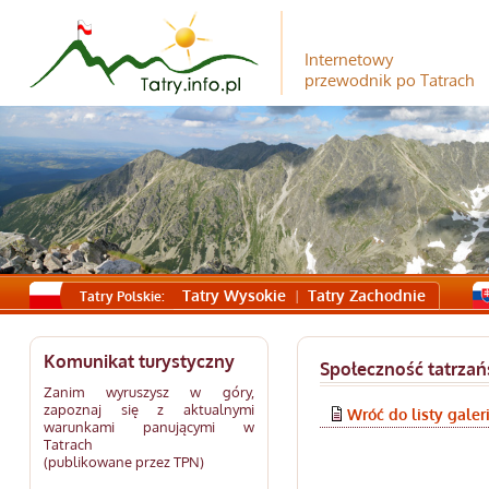
Internetowy
przewodnik po Tatrach
Tatry Wysokie
Tatry Zachodnie
Tatry Polskie:
Komunikat turystyczny
Społeczność tatrzań
Zanim wyruszysz w góry,
zapoznaj się z aktualnymi
Wróć do listy galeri
warunkami panującymi w
Tatrach
(publikowane przez TPN)