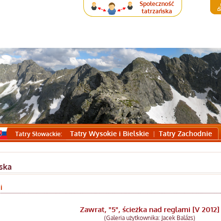
Społeczność
tatrzańska
Tatry Wysokie i Bielskie
Tatry Zachodnie
Tatry Słowackie:
ska
i
Zawrat, "5", ścieżka nad reglami [V 2012]
(Galeria użytkownika: Jacek Balázs)