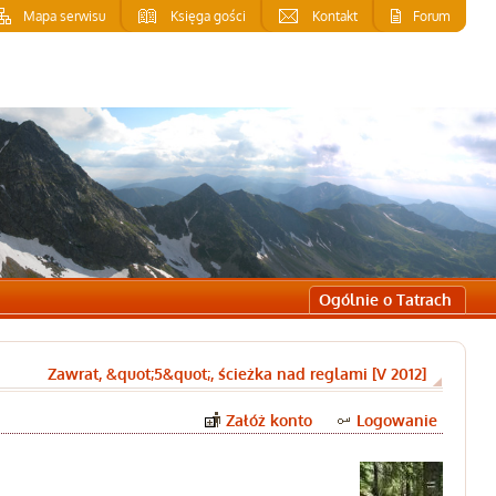
Mapa serwisu
Księga gości
Kontakt
Forum
Ogólnie o Tatrach
Zawrat, &quot;5&quot;, ścieżka nad reglami [V 2012]
Załóż konto
Logowanie