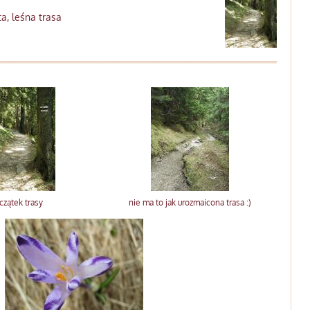
a, leśna trasa
czątek trasy
nie ma to jak urozmaicona trasa :)