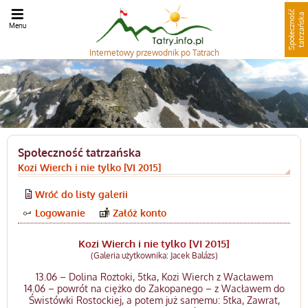
S
p
o
ł
e
c
z
n
o
ć
t
a
t
r
z
a
ń
s
k
ś
a
Menu
Internetowy
przewodnik po Tatrach
Społeczność tatrzańska
Kozi Wierch i nie tylko [VI 2015]
Wróć do listy galerii
Logowanie
Załóż konto
Kozi Wierch i nie tylko [VI 2015]
(Galeria użytkownika: Jacek Balázs)
13.06 – Dolina Roztoki, 5tka, Kozi Wierch z Wacławem
14.06 – powrót na ciężko do Zakopanego – z Wacławem do
Świstówki Rostockiej, a potem już samemu: 5tka, Zawrat,