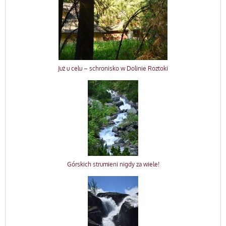
Już u celu – schronisko w Dolinie Roztoki
Górskich strumieni nigdy za wiele!