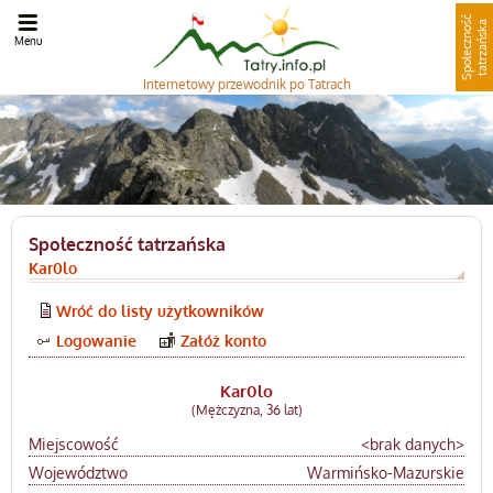
S
p
o
ł
e
c
z
n
o
ć
t
a
t
r
z
a
ń
s
k
ś
a
Menu
Internetowy
przewodnik po Tatrach
Społeczność tatrzańska
Kar0lo
Wróć do listy użytkowników
Logowanie
Załóż konto
Kar0lo
(Mężczyzna, 36 lat)
Miejscowość
<brak danych>
Województwo
Warmińsko-Mazurskie