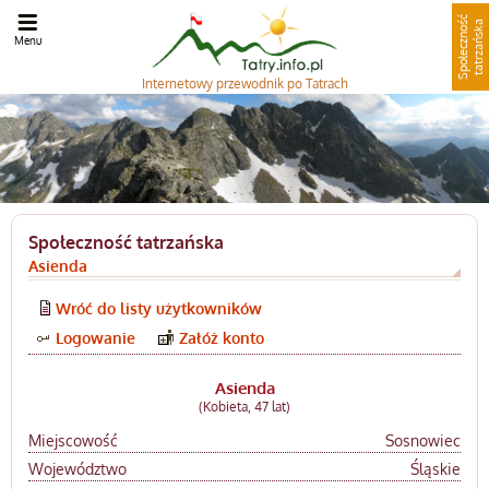
S
p
o
ł
e
c
z
n
o
ć
t
a
t
r
z
a
ń
s
k
ś
a
Menu
Internetowy
przewodnik po Tatrach
Społeczność tatrzańska
Asienda
Wróć do listy użytkowników
Logowanie
Załóż konto
Asienda
(Kobieta, 47 lat)
Miejscowość
Sosnowiec
Województwo
Śląskie