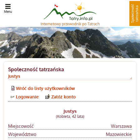
S
p
o
ł
e
c
z
n
o
ć
t
a
t
r
z
a
ń
s
k
ś
a
Menu
Internetowy
przewodnik po Tatrach
Społeczność tatrzańska
Justys
Wróć do listy użytkowników
Logowanie
Załóż konto
Justys
(Kobieta, 42 lata)
Miejscowość
Warszawa
Województwo
Mazowieckie