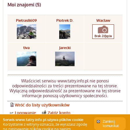
Moi znajomi (5)
Pietras8609
Piotrek D.
Wacław
tiva
Jarecki
Właściciel serwisu www.tatry.info.pl nie ponosi
odpowiedzialności za treści prezentowane na tej stronie.
Wyłączną odpowiedzialność za prezentowane na tej stronie
informacje ponoszą użytkownicy społeczności.
Wróć do listy użytkowników
Logowanie
Załóż konto
Serwis www.tatry.info.pl używa plików cookie
Zamknij
Korzystanie z witryny oznacza, że wyrażasz zgodę
komunikat
na zapisywanie plików cookie na swoim