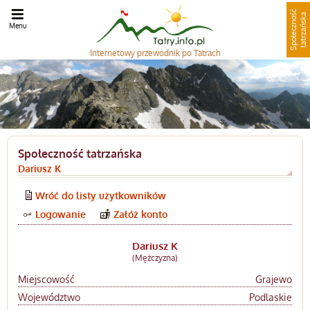
S
p
o
ł
e
c
z
n
o
ć
t
a
t
r
z
a
ń
s
k
ś
a
Menu
Internetowy
przewodnik po Tatrach
Społeczność tatrzańska
Dariusz K
Wróć do listy użytkowników
Logowanie
Załóż konto
Dariusz K
(Mężczyzna)
Miejscowość
Grajewo
Województwo
Podlaskie