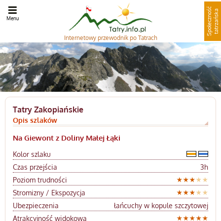
S
p
o
ł
e
c
z
n
o
ć
t
a
t
r
z
a
ń
s
k
ś
a
Menu
Internetowy
przewodnik po Tatrach
Tatry Zakopiańskie
Opis szlaków
Na Giewont z Doliny Małej Łąki
Kolor szlaku
Czas przejścia
3h
Poziom trudności
Stromizny / Ekspozycja
Ubezpieczenia
łańcuchy w kopule szczytowej
Atrakcyjność widokowa