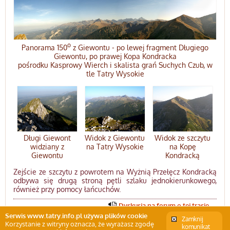
o
Panorama 150
z Giewontu - po lewej fragment Długiego
Giewontu, po prawej Kopa Kondracka
pośrodku Kasprowy Wierch i skalista grań Suchych Czub, w
tle Tatry Wysokie
Długi Giewont
Widok z Giewontu
Widok ze szczytu
widziany z
na Tatry Wysokie
na Kopę
Giewontu
Kondracką
Zejście ze szczytu z powrotem na Wyżnią Przełęcz Kondracką
odbywa się drugą stroną pętli szlaku jednokierunkowego,
również przy pomocy łańcuchów.
Dyskusja na forum o tej trasie
Serwis www.tatry.info.pl używa plików cookie
Zamknij
Korzystanie z witryny oznacza, że wyrażasz zgodę
komunikat