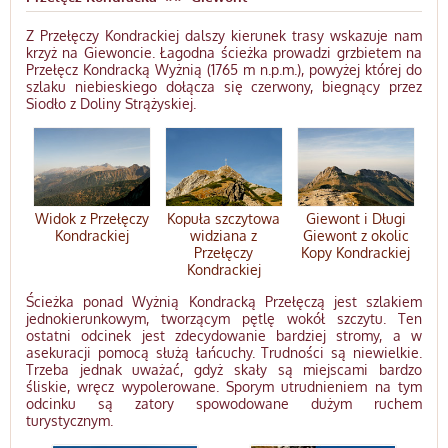
Z Przełęczy Kondrackiej dalszy kierunek trasy wskazuje nam
krzyż na Giewoncie. Łagodna ścieżka prowadzi grzbietem na
Przełęcz Kondracką Wyżnią (1765 m n.p.m.), powyżej której do
szlaku niebieskiego dołącza się czerwony, biegnący przez
Siodło z Doliny Strążyskiej.
Widok z Przełęczy
Kopuła szczytowa
Giewont i Długi
Kondrackiej
widziana z
Giewont z okolic
Przełęczy
Kopy Kondrackiej
Kondrackiej
Ścieżka ponad Wyżnią Kondracką Przełęczą jest szlakiem
jednokierunkowym, tworzącym pętlę wokół szczytu. Ten
ostatni odcinek jest zdecydowanie bardziej stromy, a w
asekuracji pomocą służą łańcuchy. Trudności są niewielkie.
Trzeba jednak uważać, gdyż skały są miejscami bardzo
śliskie, wręcz wypolerowane. Sporym utrudnieniem na tym
odcinku są zatory spowodowane dużym ruchem
turystycznym.