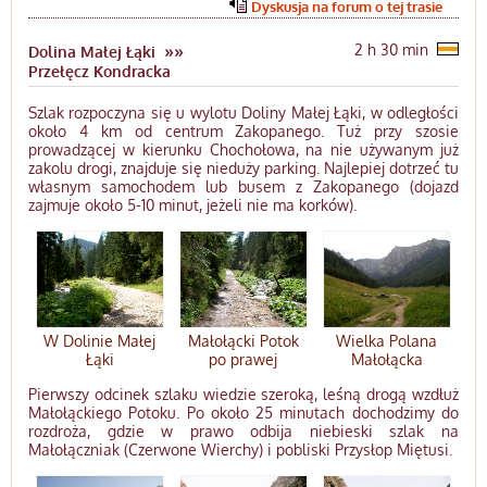
Dyskusja na forum o tej trasie
»»
2 h 30 min
Dolina Małej Łąki
Przełęcz Kondracka
Szlak rozpoczyna się u wylotu Doliny Małej Łąki, w odległości
około 4 km od centrum Zakopanego. Tuż przy szosie
prowadzącej w kierunku Chochołowa, na nie używanym już
zakolu drogi, znajduje się nieduży parking. Najlepiej dotrzeć tu
własnym samochodem lub busem z Zakopanego (dojazd
zajmuje około 5-10 minut, jeżeli nie ma korków).
W Dolinie Małej
Małołącki Potok
Wielka Polana
Łąki
po prawej
Małołącka
Pierwszy odcinek szlaku wiedzie szeroką, leśną drogą wzdłuż
Małołąckiego Potoku. Po około 25 minutach dochodzimy do
rozdroża, gdzie w prawo odbija niebieski szlak na
Małołączniak (Czerwone Wierchy) i pobliski Przysłop Miętusi.