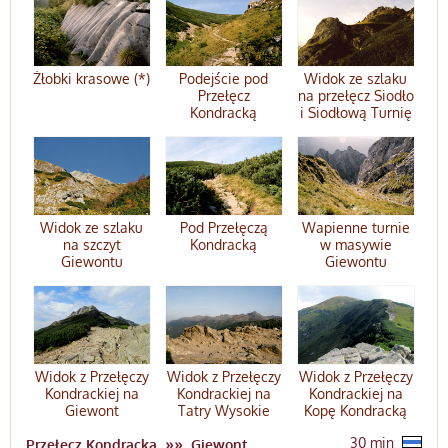
Żłobki krasowe (*)
Podejście pod
Widok ze szlaku
Przełęcz
na przełęcz Siodło
Kondracką
i Siodłową Turnię
Widok ze szlaku
Pod Przełęczą
Wapienne turnie
na szczyt
Kondracką
w masywie
Giewontu
Giewontu
Widok z Przełęczy
Widok z Przełęczy
Widok z Przełęczy
Kondrackiej na
Kondrackiej na
Kondrackiej na
Giewont
Tatry Wysokie
Kopę Kondracką
»»
30 min
Przełęcz Kondracka
Giewont