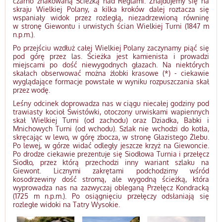
czarno znakowaną Ścieżką nad Reglami. Znajdujemy się na
skraju Wielkiej Polany, a kilka kroków dalej roztacza się
wspaniały widok przez rozległą, niezadrzewioną równinę
w stronę Giewontu i urwistych ścian Wielkiej Turni (1847 m
n.p.m.).
Po przejściu wzdłuż całej Wielkiej Polany zaczynamy piąć się
pod górę przez las. Ścieżka jest kamienista i prowadzi
miejscami po dość niewygodnych głazach. Na niektórych
skałach obserwować można żłobki krasowe (*) - ciekawie
wyglądające formacje powstałe w wyniku rozpuszczania skał
przez wodę.
Leśny odcinek doprowadza nas w ciągu niecałej godziny pod
trawiasty kocioł Świstówki, otoczony urwiskami wapiennych
skał Wielkiej Turni (od zachodu) oraz Dziadka, Babki i
Mnichowych Turni (od wchodu). Szlak nie wchodzi do kotła,
skręcając w lewo, w górę zbocza, w stronę Głazistego Żlebu.
Po lewej, w górze widać odległy jeszcze krzyż na Giewoncie.
Po drodze ciekawie prezentuje się Siodłowa Turnia i przełęcz
Siodło, przez którą przechodzi inny wariant szlaku na
Giewont. Licznymi zakrętami podchodzimy wśród
kosodrzewiny dość stromą, ale wygodną ścieżką, która
wyprowadza nas na zazwyczaj obleganą Przełęcz Kondracką
(1725 m n.p.m.). Po osiągnięciu przełęczy odsłaniają się
rozległe widoki na Tatry Wysokie.