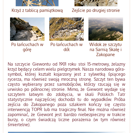
Krzyż z tablicą pamiątkową
Zejście po drugiej stronie
Po łańcuchach w
Po łańcuchach w
Widok ze szczytu
górę
dół
na Sarnią Skałę i
Zakopane
Na szczycie Giewontu od 1901 roku stoi 15-metrowy, żelazny
krzyż będący celem wielu pielgrzymek. Nasza narodowa góra-
symbol, której kształt kojarzony jest z sylwetką śpiącego
rycerza, ma również swoją mroczną stronę. Szczyt ten bywa
często wybierany przez samobójców, którzy rzucają się w
urwisko po północnej stronie. Mimo, że Giewont wydaje się
szczytem łatwym do zdobycia, w skali Polskich Tatr
statystycznie najczęściej dochodzi tu do wypadków. Próba
zejścia do Zakopanego poza szlakiem kończy się często
interwencją TOPR lub ma tragiczny finał. Nie można również
zapominać, że Giewont jest bardzo niebezpieczny w trakcie
burzy, o czym świadczą liczne porażenia (w tym również
śmiertelne).