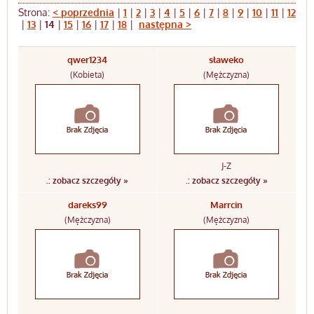
Strona:
< poprzednia
|
1
|
2
|
3
|
4
|
5
|
6
|
7
|
8
|
9
|
10
|
11
|
12
|
13
|
14
|
15
|
16
|
17
|
18
|
następna >
qwer1234
sławeko
(Kobieta)
(Mężczyzna)
J-Z
.: zobacz szczegóły »
.: zobacz szczegóły »
dareks99
Marrcin
(Mężczyzna)
(Mężczyzna)