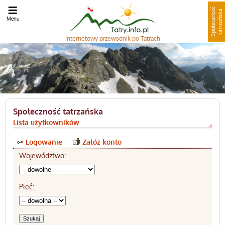
S
p
o
ł
e
c
z
n
o
ć
t
a
t
r
z
a
ń
s
k
ś
a
Menu
Internetowy
przewodnik po Tatrach
Społeczność tatrzańska
Lista użytkowników
Logowanie
Załóż konto
Województwo:
Płeć: