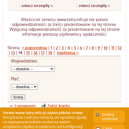
.: zobacz szczegóły »
.: zobacz szczegóły »
Właściciel serwisu www.tatry.info.pl nie ponosi
odpowiedzialności za treści prezentowane na tej stronie.
Wyłączną odpowiedzialność za prezentowane na tej stronie
informacje ponoszą użytkownicy społeczności.
Strona:
< poprzednia
|
1
|
2
|
3
|
4
|
5
|
6
|
7
|
8
|
9
|
10
|
11
|
12
|
13
|
14
|
15
|
16
|
17
|
18
|
następna >
Województwo:
Płeć:
Logowanie
Załóż konto
Serwis www.tatry.info.pl używa plików cookie
Zamknij
Korzystanie z witryny oznacza, że wyrażasz zgodę
komunikat
na zapisywanie plików cookie na swoim
Internetowy przewodnik po Tatrach
urządzeniu (dysku) w zależności od konfiguracji
Czytaj