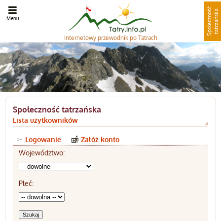
S
p
o
ł
e
c
z
n
o
ć
t
a
t
r
z
a
ń
s
k
ś
a
Menu
Internetowy
przewodnik po Tatrach
Społeczność tatrzańska
Lista użytkowników
Logowanie
Załóż konto
Województwo:
Płeć: