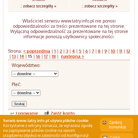
.: zobacz szczegóły »
.: zobacz szczegóły »
Właściciel serwisu www.tatry.info.pl nie ponosi
odpowiedzialności za treści prezentowane na tej stronie.
Wyłączną odpowiedzialność za prezentowane na tej stronie
informacje ponoszą użytkownicy społeczności.
Strona:
< poprzednia
|
1
|
2
|
3
|
4
|
5
|
6
|
7
|
8
|
9
|
10
|
11
|
12
|
13
|
14
|
15
|
16
|
17
|
18
|
następna >
Województwo:
Płeć:
Logowanie
Załóż konto
Serwis www.tatry.info.pl używa plików cookie
Zamknij
Korzystanie z witryny oznacza, że wyrażasz zgodę
komunikat
na zapisywanie plików cookie na swoim
Internetowy przewodnik po Tatrach
urządzeniu (dysku) w zależności od konfiguracji
Czytaj