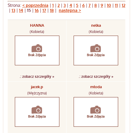
Strona:
< poprzednia
|
1
|
2
|
3
|
4
|
5
|
6
|
7
|
8
|
9
|
10
|
11
|
12
|
13
|
14
|
15
|
16
|
17
|
18
|
następna >
HANNA
nelka
(Kobieta)
(Kobieta)
.: zobacz szczegóły »
.: zobacz szczegóły »
jacek.p
młoda
(Mężczyzna)
(Kobieta)